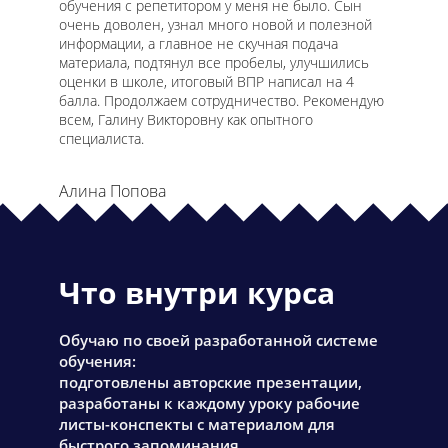
обучения с репетитором у меня не было. Сын
очень доволен, узнал много новой и полезной
информации, а главное не скучная подача
материала, подтянул все пробелы, улучшились
оценки в школе, итоговый ВПР написал на 4
балла. Продолжаем сотрудничество. Рекомендую
всем, Галину Викторовну как опытного
специалиста.
Алина Попова
Что внутри курса
Обучаю по своей разработанной системе
обучения:
подготовлены авторские презентации,
разработаны к каждому уроку рабочие
листы-конспекты с материалом для
быстрого запоминания.