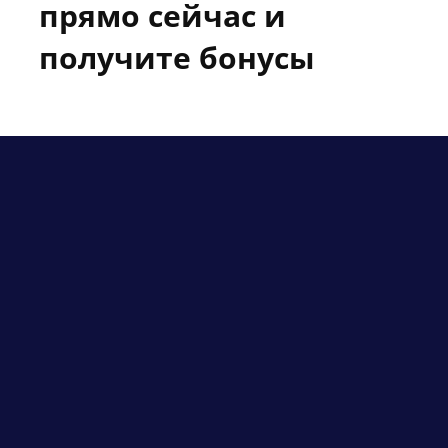
прямо сейчас и
получите бонусы
1. Конспекты занятий, которые
помогут быстро освежить в памяти
пройденный материал
3. Скидка 10% если привёл друга
2. Карта лайфхаков - простые решения,
которые помогут быстро справляться с
заданиями на экзамене.
хочу на курс