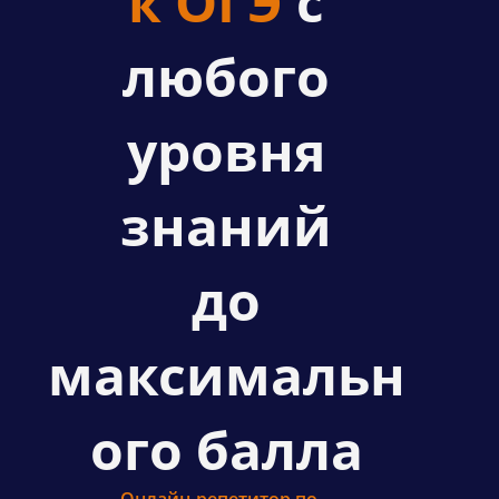
к ОГЭ
с
любого
уровня
знаний
до
максимальн
ого балла